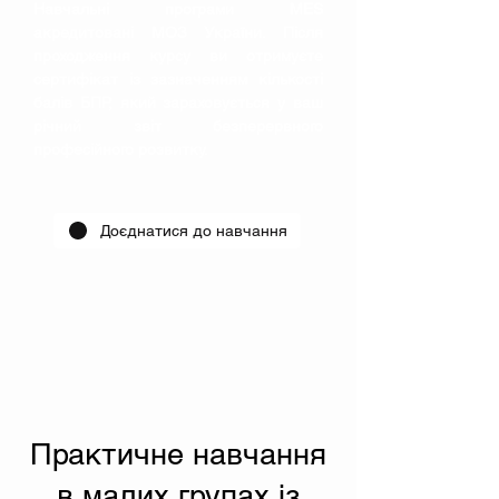
Навчальні програми MES
акредитовані МОЗ України. Після
проходження курсу ви отримуєте
сертифікат із зазначенням кількості
балів БПР, який зараховується у ваш
річний звіт безперервного
професійного розвитку.
Доєднатися до навчання
Практичне навчання
в малих групах із