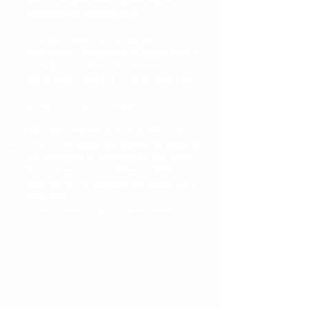
досвідчених викладачів.
Учасники виконують реальні
маніпуляції, працюють із пацієнтами й
отримують знання, які можна
застосувати одразу у своїй практиці.
До вартості курсів входить:
Інформаційні матеріали та протоколи.
Практичне відпрацювання на моделях
або муляжах (в залежності від курсу).
Тестування та сертифікація БПР.
Препарати та розхідні матеріали для
практики.
Повноцінний обід та кава-брейки.