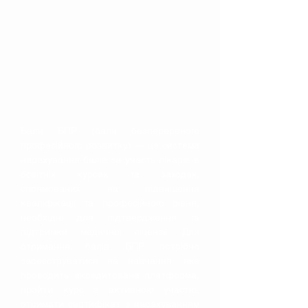
Що таке бали БПР і
як їх отримати на
курсах для лікарів?
Бали БПР (бали безперервного
професійного розвитку) — це система
нарахування балів за участь лікарів в
освітніх курсах та заходах,
спрямованих на підвищення
кваліфікації та професійного рівня,
необхідні для підтвердження та
підтримки медичної ліцензії. Для
отримання балів БПР потрібно
зареєструватися на навчання, яке
проводить акредитована платформа,
пройти курс з активною участю,
отримати сертифікат з нарахуванням