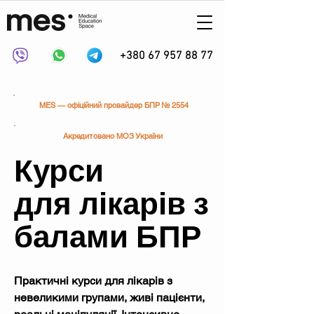
+380 67 957 88 77
MES — офіційний провайдер БПР № 2554
Акредитовано МОЗ України
Курси
для лікарів з
балами БПР
Практичні курси для лікарів з
невеликими групами, живі пацієнти,