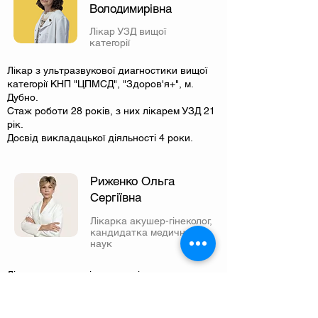
Володимирівна
Лікар УЗД вищої
категорії
Лікар з ультразвукової диагностики вищої
категорії КНП "ЦПМСД", "Здоров'я+", м.
Дубно.
Стаж роботи 28 років, з них лікарем УЗД 21
рік.
Досвід викладацької діяльності 4 роки.
Риженко Ольга
Сергіївна
Лікарка акушер-гінеколог,
кандидатка медичних
наук
Лікарка акушер-гінеколог, лікар з
естетичної гінекології, лікар-УЗД та
кольпоскопії.
Спеціалузається на ендокринній гінекології