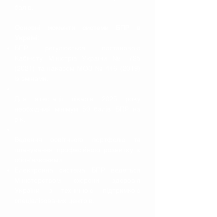
балів.
Основні моменти системи БПР в
Україні:
БПР регулюється постановою
Кабінету Міністрів України №
725
(2021)
та наказом МОЗ №
446 (2019)
із змінами.
Для атестації лікарів 2025 року
необхідний мінімум 50 балів БПР на
рік.
Ведення освітнього портфоліо та
планування професійного розвитку є
обов'язковими.
Електронна система БПР ведеться
Міністерством охорони здоров'я
України з технічною підтримкою
спеціалізованих центрів.