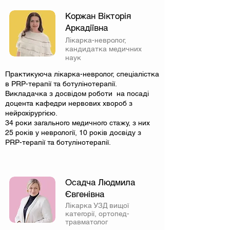
Коржан Вікторія
Аркадіївна
Лікарка-невролог,
кандидатка медичних
наук
Практикуюча лікарка-невролог, спеціалістка
в PRP-терапії та ботулінотерапії.
​Викладачка з досвідом роботи на посаді
доцента кафедри нервових хвороб з
нейрохірургією.
34 роки загального медичного стажу, з них
25 років у неврології, 10 років досвіду з
PRP-терапії та ботулінотерапії.
Осадча Людмила
Євгенівна
Лікарка УЗД вищої
категорії, ортопед-
травматолог