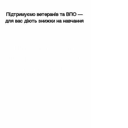
Підтримуємо ветеранів та ВПО —
для вас діють знижки на навчання
Що входить у курс:
практика, протоколи,
сертифікація БПР
Навчання в MES — це практичні
курси для лікарів з живими
воркшопами, сучасними протоколами
та сертифікацією. В рамках
підвищення кваліфікації ви отримаєте
поєднання сучасної теорії, клінічних
кейсів та практики під наглядом