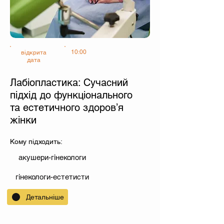
10:00
відкрита
дата
Лабіопластика: Сучасний
підхід до функціонального
та естетичного здоров’я
жінки
Кому підходить:
акушери-гінекологи
гінекологи-естетисти
Детальніше