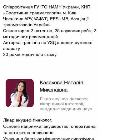
Співробітниця ГУ ІТО НАМН України, КНП
«Спортивна травматологія» м. Київ.
Членкиня АРУ, УАФУД, EFSUMB, Асоціації
травматологів України.
Співавторка 2 патентів, 25 наукових робіт, 2
методичних рекомендацій.
Авторка тренінгів по УЗД опорно- рухового
апарату.
20 років медичного стажу.
Казакова Наталія
Миколаївна
Лікар акушер-гінеколог,
лікар вищої категорії,
кандидат медичних наук
Лікар акушер-гінеколог.
Основні напрямки: акушерство, оперативна
та естетична гінекологія.
Учасниця багатьох міжнародних сипозіумов